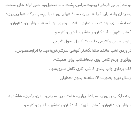
توالت(ایرانی فرنگی) پیلوت،تراس،پشت بام،منحول،و…حتی لوله های سخت
وسیمان رفته باپیشرفته ترین دستگاههای روز دنیا وپمپ تراکم هوا پیروزی:
صیادشیرازی، هفت تیر، صارمی، لادن، رضوی، هاشمیه، سرافرازن، دلاوران،
آرمان، شهرک آبادگران، رضاشهر، فکوری، کاوه و ….
بدون خرابی وکثیفی.بارعایت کامل اصول شرعی.
دراوردن اشیا مانند طلا،انگشتر،گوشی،سرشر،فرچه،و… با ابزارمخصوص.
بوگیری ورفع کامل بوی بدفاضلاب برای همیشه.
کف برداری واب بندی کاشی کاری کامل سرویسها.
ارسال نیرو بصورت ۲۴ساعته بدون تعطیلی.
لوله بازکنی پیروزی: صیادشیرازی، هفت تیر، صارمی، لادن، رضوی، هاشمیه،
سرافرازن، دلاوران، آرمان، شهرک آبادگران، رضاشهر، فکوری، کاوه و ….